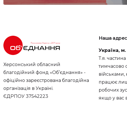
Наша адрес
Україна, м
Т.я. частин
Херсонський обласний
тимчасово 
благодійний фонд «Об’єднання» -
військами, 
офіційно зареєстрована благодійна
працює лише
організація в Україні.
робочих зус
ЄДРПОУ 37542223
якщо у вас