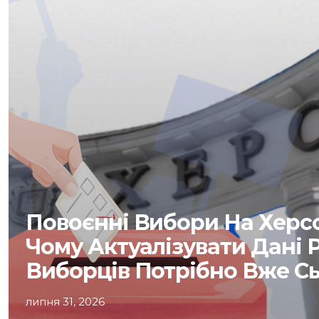
Повоєнні Вибори На Херс
Чому Актуалізувати Дані 
Виборців Потрібно Вже С
липня 31, 2026