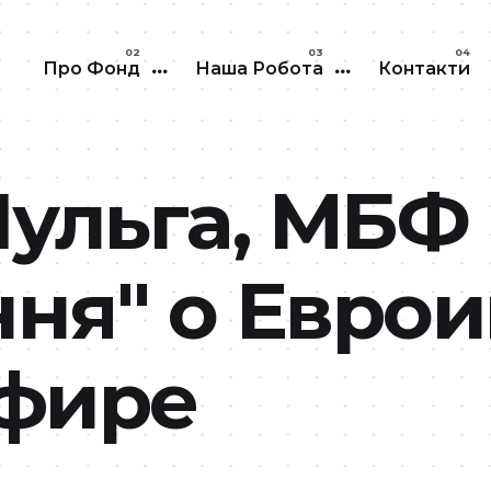
Перейти до основного вмісту
Про Фонд
Наша Робота
Контакти
ульга, МБФ
ня" о Евро
эфире