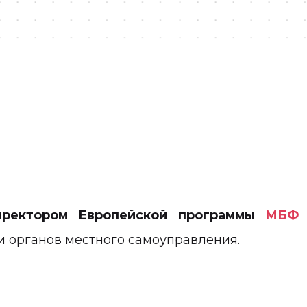
иректором Европейской программы
МБФ
и органов местного самоуправления.