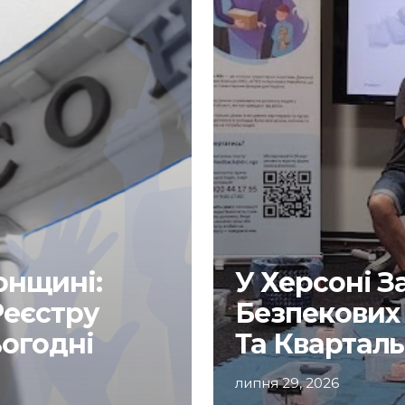
онщині:
У Херсоні 
Реєстру
Безпекових 
ьогодні
Та Кварталь
липня 29, 2026