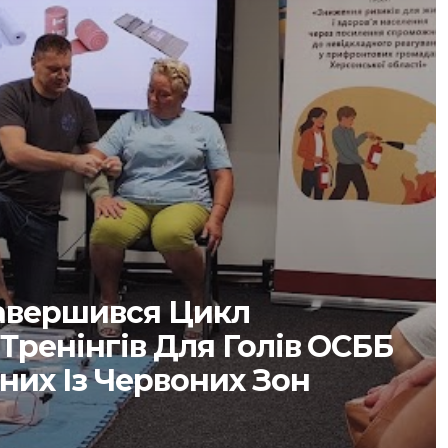
Завершився Цикл
Тренінгів Для Голів ОСББ
них Із Червоних Зон