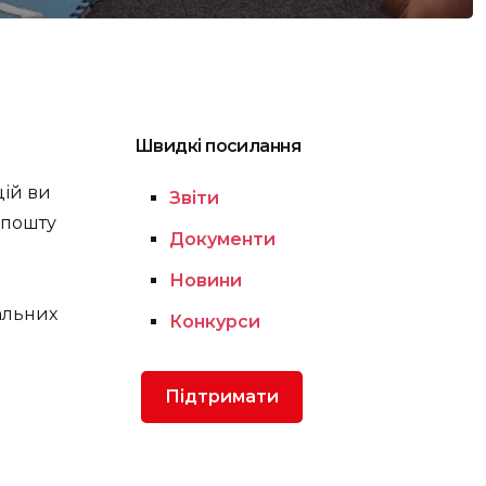
Швидкі посилання
цій ви
Звіти
 пошту
Документи
Новини
альних
Конкурси
Підтримати