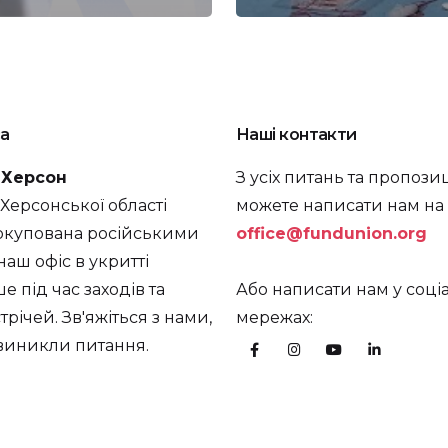
а
Наші контакти
. Херсон
З усіх питань та пропози
а Херсонської області
можете написати нам на
окупована російськими
office@fundunion.org
наш офіс в укритті
 під час заходів та
Або написати нам у соці
трічей. Зв'яжіться з нами,
мережах:
 виникли питання.