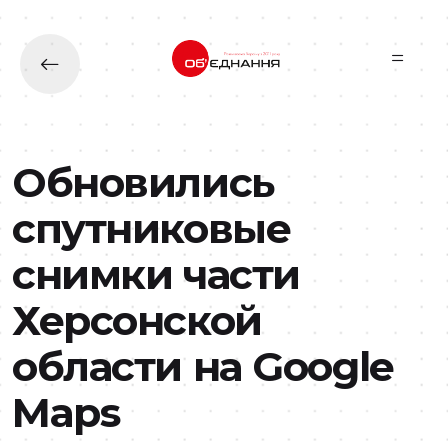
Перейти до основного вмісту
Обновились
спутниковые
снимки части
Херсонской
области на Google
Maps