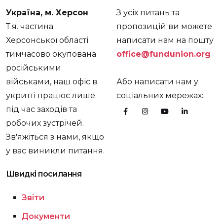
Україна, м. Херсон
З усіх питань та
Т.я. частина
пропозицій ви можете
Херсонської області
написати нам на пошту
тимчасово окупована
office@fundunion.org
російськими
військами, наш офіс в
Або написати нам у
укритті працює лише
соціальних мережах:
під час заходів та
робочих зустрічей.
Зв'яжіться з нами, якщо
у вас виникли питання.
Швидкі посилання
Звіти
Документи