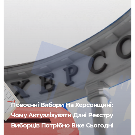
Повоєнні Вибори На Херсонщині:
Чому Актуалізувати Дані Реєстру
Виборців Потрібно Вже Сьогодні