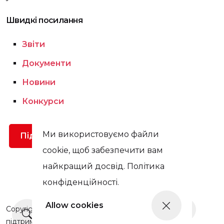
Швидкі посилання
Звіти
Документи
Новини
Конкурси
Ми використовуємо файли
Підтримати
cookie, щоб забезпечити вам
найкращий досвід. Політика
конфіденційності.
Allow cookies
Copyright © Цей сайт був оновлений у 2025 році завдяки
Ще новини
підтримці Prague Civil Society Centre