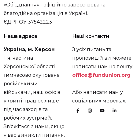
«Об’єднання» - офіційно зареєстрована
благодійна організація в Україні.
ЄДРПОУ 37542223
Наша адреса
Наші контакти
Україна, м. Херсон
З усіх питань та
Т.я. частина
пропозицій ви можете
Херсонської області
написати нам на пошту
тимчасово окупована
office@fundunion.org
російськими
військами, наш офіс в
Або написати нам у
укритті працює лише
соціальних мережах:
під час заходів та
робочих зустрічей.
Зв'яжіться з нами, якщо
у вас виникли питання.