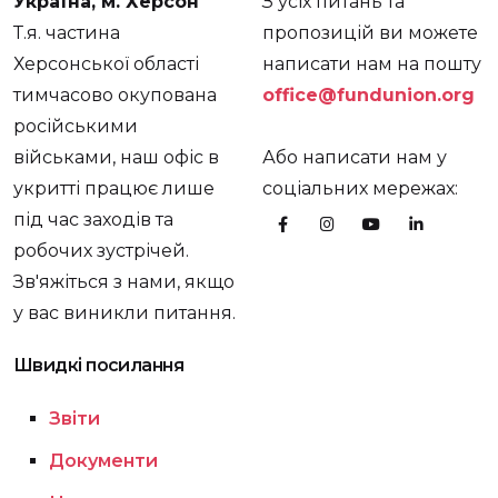
Україна, м. Херсон
З усіх питань та
Т.я. частина
пропозицій ви можете
Херсонської області
написати нам на пошту
тимчасово окупована
office@fundunion.org
російськими
військами, наш офіс в
Або написати нам у
укритті працює лише
соціальних мережах:
під час заходів та
робочих зустрічей.
Зв'яжіться з нами, якщо
у вас виникли питання.
Швидкі посилання
Звіти
Документи