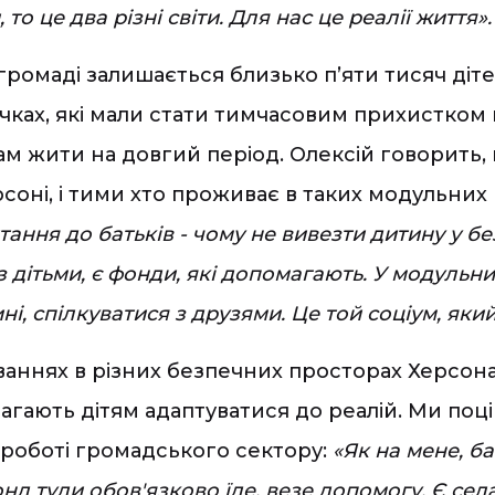
 то це два різні світи. Для нас це реалії життя»
ромаді залишається близько п’яти тисяч діте
ах, які мали стати тимчасовим прихистком пі
там жити на довгий період. Олексій говорить, 
соні, і тими хто проживає в таких модульних 
тання до батьків - чому не вивезти дитину у бе
з дітьми, є фонди, які допомагають. У модульни
і, спілкуватися з друзями. Це той соціум, яки
нуваннях в різних безпечних просторах Херсо
агають дітям адаптуватися до реалій. Ми поці
 роботі громадського сектору:
«Як на мене, б
фонд туди обов'язково їде, везе допомогу. Є сел