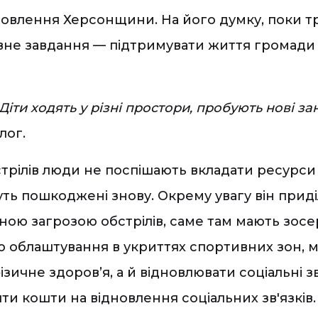
овлення Херсонщини. На його думку, поки тр
овне завдання — підтримувати життя громади 
іти ходять у різні простори, пробують нові зан
лог.
стрілів люди не поспішають вкладати ресурси 
ть пошкоджені знову. Окрему увагу він приділ
йною загрозою обстрілів, саме там мають зосер
ю облаштування в укриттях спортивних зон, міс
ичне здоров’я, а й відновлювати соціальні зв
ти кошти на відновлення соціальних зв'язків