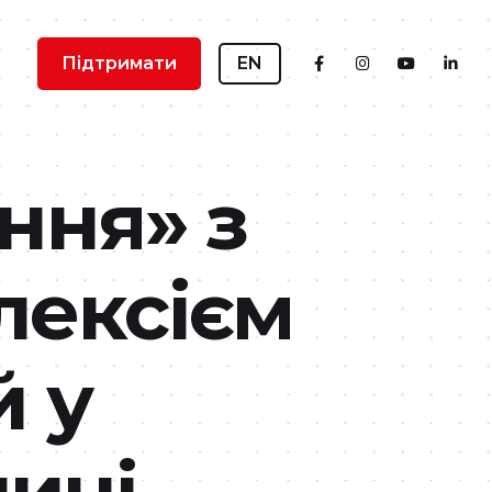
Підтримати
EN
ння» з
лексієм
й у
ині