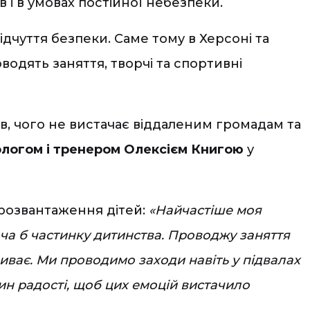
 і в умовах постійної небезпеки.
відчуття безпеки. Саме тому в Херсоні та
водять заняття, творчі та спортивні
ків, чого не вистачає віддаленим громадам та
логом і тренером Олексієм Книгою
у
розвантаження дітей:
«Найчастіше моя
оча б частинку дитинства. Проводжу заняття
риває. Ми проводимо заходи навіть у підвалах
лин радості, щоб цих емоцій вистачило