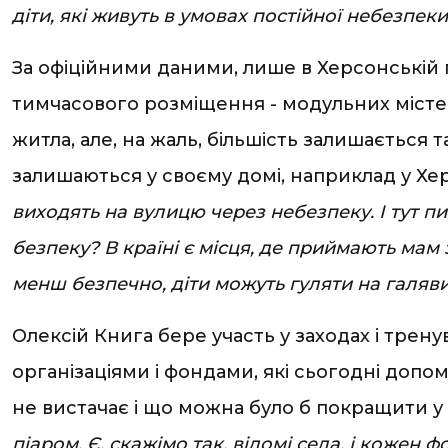
діти, які живуть в умовах постійної небезпеки,
За офіційними даними, лише в Херсонській г
тимчасового розміщення - модульних містечк
житла, але, на жаль, більшість залишається 
залишаються у своєму домі, наприклад у Хер
виходять на вулицю через небезпеку. І тут пи
безпеку? В країні є місця, де приймають мам 
менш безпечно, діти можуть гуляти на галявин
Олексій Книга бере участь у заходах і тре
організаціями і фондами, які сьогодні допом
не вистачає і що можна було б покращити у
піаром. Є, скажімо так, відомі села, і кожен 