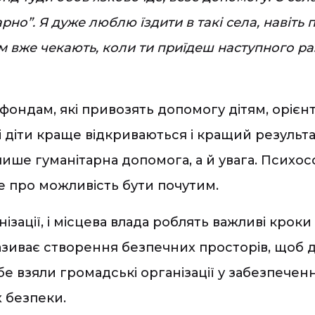
піарно”. Я дуже люблю їздити в такі села, навіт
ім вже чекають, коли ти приїдеш наступного ра
ондам, які привозять допомогу дітям, орієнту
оді діти краще відкриваються і кращий резуль
лише гуманітарна допомога, а й увага. Психо
е про можливість бути почутим.
нізації, і місцева влада роблять важливі крок
зиває створення безпечних просторів, щоб ді
 взяли громадські організації у забезпеченн
х безпеки.