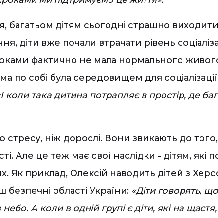
кроками ми підтримуємо це життя».
ія, багатьом дітям сьогодні страшно виходит
 діти вже почали втрачати рівень соціалізації
оками фактично не мала нормального живого с
а по собі була середовищем для соціалізації.
«І коли така дитина потрапляє в простір, де бага
стресу, ніж дорослі. Вони звикають до того, 
. Але це теж має свої наслідки - дітям, які
х. Як приклад, Олексій наводить дітей з Херс
ш безпечні області України:
«Діти говорять, щ
небо. А коли в одній групі є діти, які на щастя