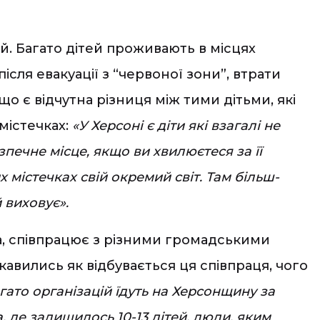
.
й. Багато дітей проживають в місцях
сля евакуації з “червоної зони”, втрати
що є відчутна різниця між тими дітьми, які
містечках:
«У Херсоні є діти які взагалі не
зпечне місце, якщо ви хвилюєтеся за її
х містечках свій окремий світ. Там більш-
й виховує».
на, співпрацює з різними громадськими
кавились як відбувається ця співпраця, чого
агато організацій їдуть на Херсонщину за
а, де залишилось 10-13 дітей, люди, яким