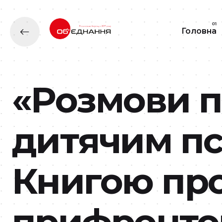
Головна
«Розмови п
дитячим пс
Книгою про
прифронто