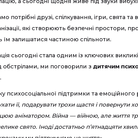
цію, а сьогодні щодня живе під звуки вибухів
о потрібні друзі, спілкування, ігри, свята та 
ізації, які створюють безпечні простори, про
ь їм залишатися частиною спільноти.
ізація сьогодні стала одним із ключових викли
д обстрілами, ми поговорили з
дитячим психо
.
у психосоціальної підтримки та емоційного 
хати її, подарувати трохи щастя і повернути х
рацюю аніматором. Війна — війною, але життя т
велике свято. Іноді достатньо п’ятнадцяти хви