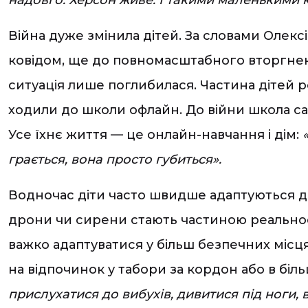
надовго. Херсон живе. І такими маленькими 
Війна дуже змінила дітей. За словами Олекс
ковідом, ще до повномасштабного вторгнення,
ситуація лише поглибилася. Частина дітей р
ходили до школи офлайн. До війни школа сам
Усе їхнє життя — це онлайн-навчання і дім:
грається, вона просто губиться».
Водночас діти часто швидше адаптуються до 
дрони чи сирени стають частиною реальності
важко адаптуватися у більш безпечних місця
на відпочинок у табори за кордон або в біль
прислухатися до вибухів, дивитися під ноги, в 