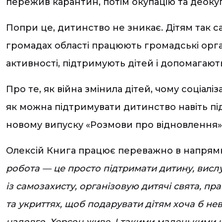
пережив карантин, потім окупацію та деокупа
Попри це, дитинство не зникає. Дітям так сам
громадах області працюють громадські орган
активності, підтримують дітей і допомагают
Про те, як війна змінила дітей, чому соціал
як можна підтримувати дитинство навіть пі
новому випуску «Розмови про відновлення»
Олексій Книга працює переважно в напрямк
робота — це просто підтримати дитину, вислу
із самозахисту, організовую дитячі свята, п
та укриттях, щоб подарувати дітям хоча б не