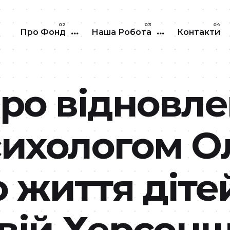
Перейти до основного вмісту
Про Фонд
Наша Робота
Контакти
ро відновле
ихологом О
 життя діте
вій Херсонщ