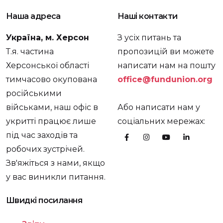
Наша адреса
Наші контакти
Україна, м. Херсон
З усіх питань та
Т.я. частина
пропозицій ви можете
Херсонської області
написати нам на пошту
тимчасово окупована
office@fundunion.org
російськими
військами, наш офіс в
Або написати нам у
укритті працює лише
соціальних мережах:
під час заходів та
робочих зустрічей.
Зв'яжіться з нами, якщо
у вас виникли питання.
Швидкі посилання