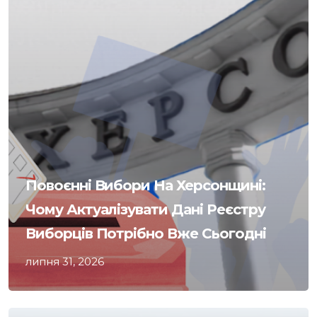
Повоєнні Вибори На Херсонщині:
Чому Актуалізувати Дані Реєстру
Виборців Потрібно Вже Сьогодні
липня 31, 2026