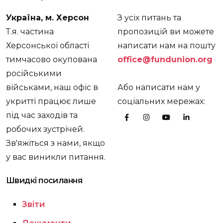
Україна, м. Херсон
З усіх питань та
Т.я. частина
пропозицій ви можете
Херсонської області
написати нам на пошту
тимчасово окупована
office@fundunion.org
російськими
військами, наш офіс в
Або написати нам у
укритті працює лише
соціальних мережах:
під час заходів та
робочих зустрічей.
Зв'яжіться з нами, якщо
у вас виникли питання.
Швидкі посилання
Звіти