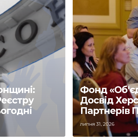
онщині:
Фонд «Об'є
Реєстру
Досвід Хер
ьогодні
Партнерів 
липня 31, 2026