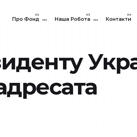
Перейти до основного вмісту
Про Фонд
Наша Робота
Контакти
иденту Укр
адресата