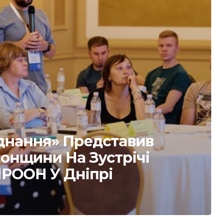
днання» Представив
сонщини На Зустрічі
ПРООН У Дніпрі