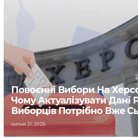
Повоєнні Вибори На Херс
Чому Актуалізувати Дані 
Виборців Потрібно Вже С
липня 31, 2026