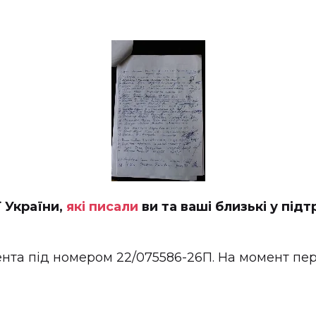
ї України,
які писали
ви та ваші близькі у під
ента під номером 22/075586-26П.
На момент пере