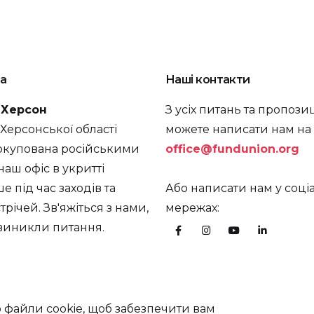
а
Наші контакти
. Херсон
З усіх питань та пропози
а Херсонської області
можете написати нам на
окупована російськими
office@fundunion.org
наш офіс в укритті
 під час заходів та
Або написати нам у соці
трічей. Зв'яжіться з нами,
мережах:
 виникли питання.
файли cookie, щоб забезпечити вам