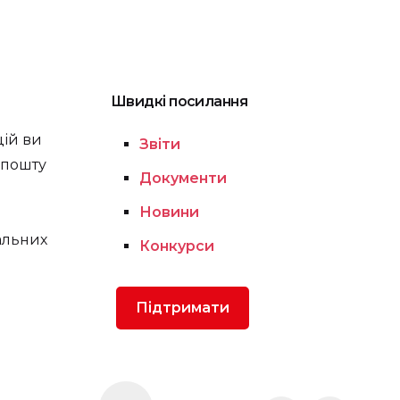
Швидкі посилання
цій ви
Звіти
 пошту
Документи
Новини
альних
Конкурси
Підтримати