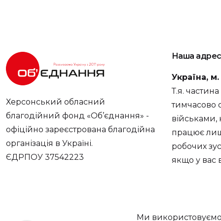
Наша адрес
Україна, м
Т.я. частин
Херсонський обласний
тимчасово 
благодійний фонд «Об’єднання» -
військами, 
офіційно зареєстрована благодійна
працює лише
організація в Україні.
робочих зус
ЄДРПОУ 37542223
якщо у вас
Ми використовуємо 