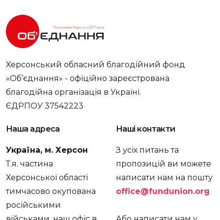
Херсонський обласний благодійний фонд
«Об’єднання» - офіційно зареєстрована
благодійна організація в Україні.
ЄДРПОУ 37542223
Наша адреса
Наші контакти
Україна, м. Херсон
З усіх питань та
Т.я. частина
пропозицій ви можете
Херсонської області
написати нам на пошту
тимчасово окупована
office@fundunion.org
російськими
військами, наш офіс в
Або написати нам у