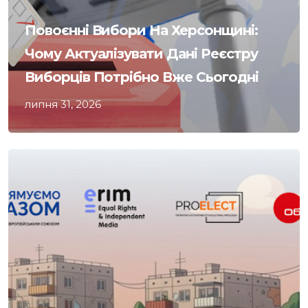
Повоєнні Вибори На Херсонщині:
Чому Актуалізувати Дані Реєстру
Виборців Потрібно Вже Сьогодні
липня 31, 2026