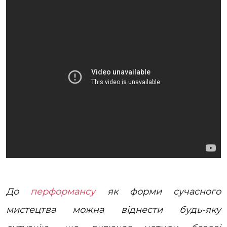
До
перформансу
як форми сучасного
мистецтва можна віднести будь-яку