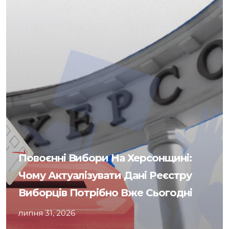
Повоєнні Вибори На Херсонщині:
Чому Актуалізувати Дані Реєстру
Виборців Потрібно Вже Сьогодні
липня 31, 2026