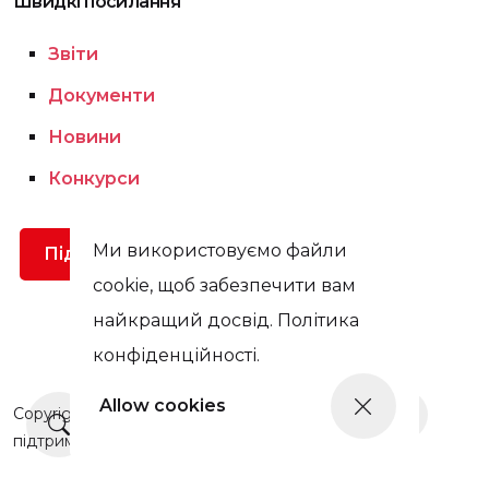
Швидкі посилання
Звіти
Документи
Новини
Конкурси
Ми використовуємо файли
Підтримати
cookie, щоб забезпечити вам
найкращий досвід. Політика
конфіденційності.
Allow cookies
Copyright © Цей сайт був оновлений у 2025 році завдяки
Ще новини
підтримці Prague Civil Society Centre