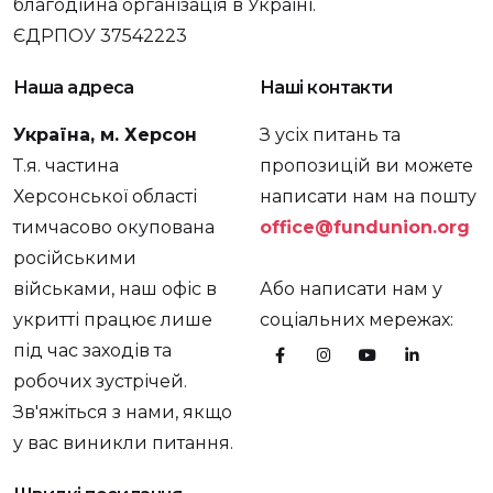
благодійна організація в Україні.
ЄДРПОУ 37542223
Наша адреса
Наші контакти
Україна, м. Херсон
З усіх питань та
Т.я. частина
пропозицій ви можете
Херсонської області
написати нам на пошту
тимчасово окупована
office@fundunion.org
російськими
військами, наш офіс в
Або написати нам у
укритті працює лише
соціальних мережах:
під час заходів та
робочих зустрічей.
Зв'яжіться з нами, якщо
у вас виникли питання.