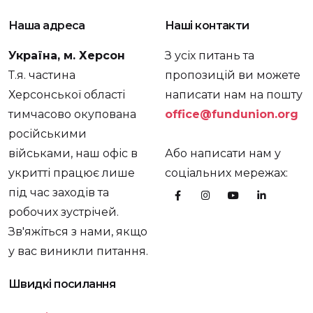
Наша адреса
Наші контакти
Україна, м. Херсон
З усіх питань та
Т.я. частина
пропозицій ви можете
Херсонської області
написати нам на пошту
тимчасово окупована
office@fundunion.org
російськими
військами, наш офіс в
Або написати нам у
укритті працює лише
соціальних мережах:
під час заходів та
робочих зустрічей.
Зв'яжіться з нами, якщо
у вас виникли питання.
Швидкі посилання