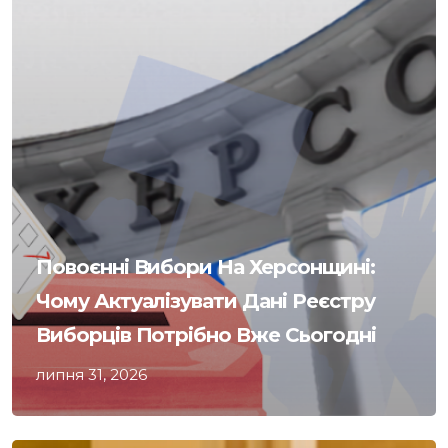
Повоєнні Вибори На Херсонщині:
Чому Актуалізувати Дані Реєстру
Виборців Потрібно Вже Сьогодні
липня 31, 2026