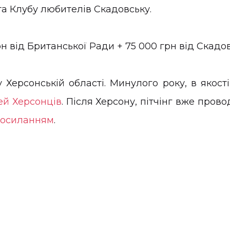
та Клубу любителів Скадовську.
рн від Британської Ради + 75 000 грн від Скадов
 Херсонській області. Минулого року, в якост
ей Херсонців
. Після Херсону, пітчінг вже прово
 посиланням
.