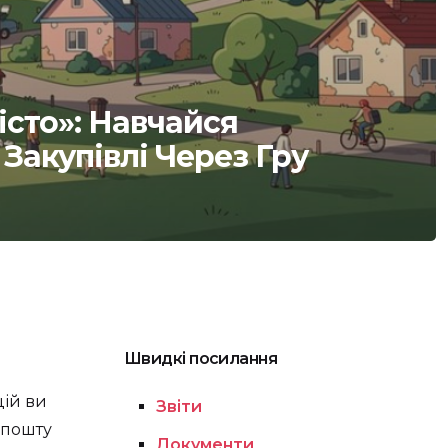
сто»: Навчайся
Закупівлі Через Гру
Швидкі посилання
цій ви
Звіти
 пошту
Документи