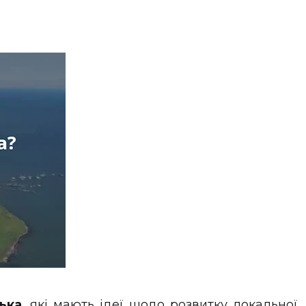
ька
, які мають ідеї щодо розвитку локальної