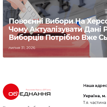
Повоєнні Вибори На Херс
Чому Актуалізувати Дані 
Виборців Потрібно Вже С
липня 31, 2026
Наша адрес
Україна, м
Т.я. частин