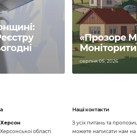
онщині:
Реєстру
«Прозоре Мі
ьогодні
Моніторити 
серпня 05, 2026
а
Наші контакти
. Херсон
З усіх питань та пропози
а Херсонської області
можете написати нам на