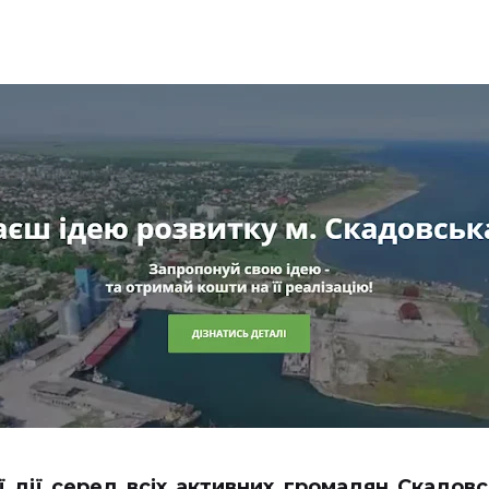
ї дії серед всіх активних громадян Скадовс