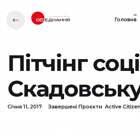
Головна
Пітчінг соц
Скадовськ
Січня 11, 2017
Завершені Проєкти
Active Citize