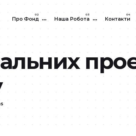
Перейти до основного вмісту
Про Фонд
Наша Робота
Контакти
іальних прое
у
ns