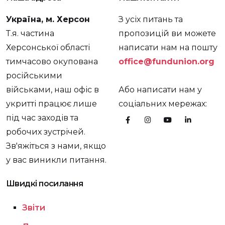
Україна, м. Херсон
З усіх питань та
Т.я. частина
пропозицій ви можете
Херсонської області
написати нам на пошту
тимчасово окупована
office@fundunion.org
російськими
військами, наш офіс в
Або написати нам у
укритті працює лише
соціальних мережах:
під час заходів та
робочих зустрічей.
Зв'яжіться з нами, якщо
у вас виникли питання.
Швидкі посилання
Звіти