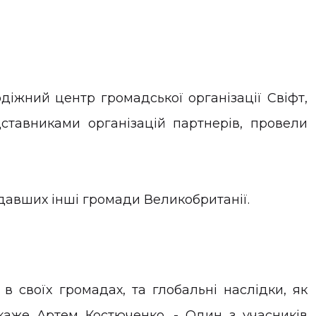
одіжний центр громадської організації Свіфт,
ставниками організацій партнерів, провели
давших інші громади Великобританії.
 своїх громадах, та глобальні наслідки, як
каже Артем Костюченко. - Один з учасників