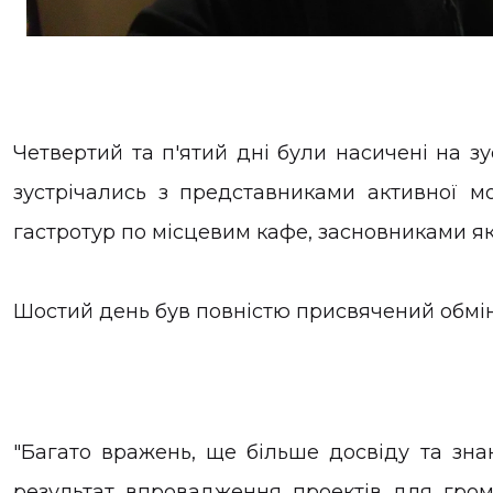
Четвертий та п'ятий дні були насичені на зу
зустрічались з представниками активної м
гастротур по місцевим кафе, засновниками як
Шостий день був повністю присвячений обмін
"Багато вражень, ще більше досвіду та зна
результат впровадження проектів для гром