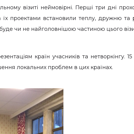
льному візиті неймовірні. Перші три дні прох
 їх проектами встановили теплу, дружню та 
х буде чи не найголовнішою частиною цього віз
нтаціям країн учасників та нетворкінгу. 15 р
шення локальних проблем в цих країнах.