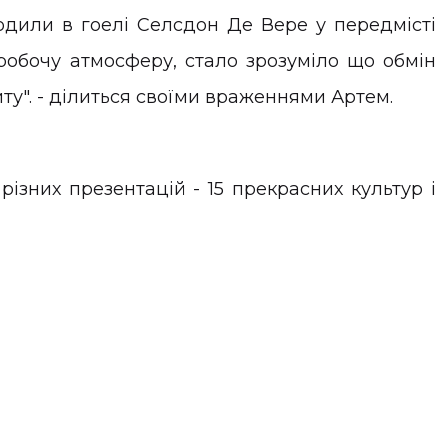
одили в гоелі Селсдон Де Вере у передмісті
робочу атмосферу, стало зрозуміло що обмін
иту". - ділиться своїми враженнями Артем.
ізних презентацій - 15 прекрасних культур і