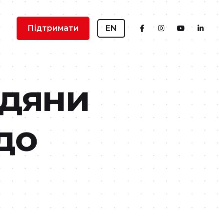
Підтримати
EN
адяни
до