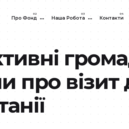
Перейти до основного вмісту
Про Фонд
Наша Робота
Контакти
активні гром
 про візит 
анії