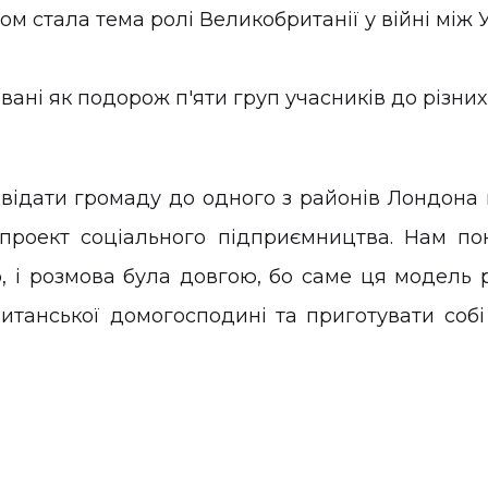
 стала тема ролі Великобританії у війні між 
ані як подорож п'яти груп учасників до різних 
двідати громаду до одного з районів Лондона в
к проект соціального підприємництва. Нам п
о, і розмова була довгою, бо саме ця модель р
ританської домогосподині та приготувати собі