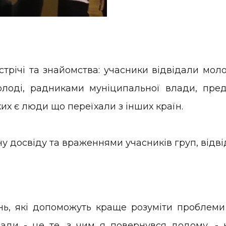
стрічі та знайомства: учасники відвідали мол
олоді, радниками муніципальної влади, пред
их є люди що переїхали з інших країн.
у досвіду та враженнями учасників груп, відві
нь, які допоможуть краще розуміти проблеми в
ади - це те, з чим я повернувся додому, - 