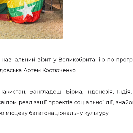
й навчальний візит у Великобританію по прог
адовська Артем Костюченко.
Пакистан, Бангладеш, Бірма, Індонезія, Індія,
відом реалізації проектів соціальної дії, знай
ро місцеву багатонаціональну культуру.