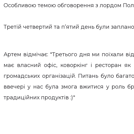
Особливою темою обговорення з лордом Полом
Третій четвертий та п’ятий день були запланов
Артем відмічає: "Третього дня ми поїхали ві
має власний офіс, коворкінг і ресторан я
громадських організацій. Питань було багат
ввечері у нас була змога вжитися у роль б
традиційних продуктів :)"