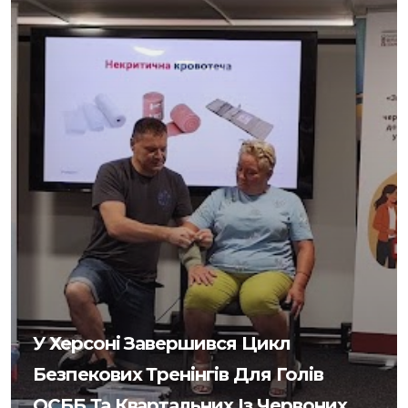
У Херсоні Завершився Цикл
Безпекових Тренінгів Для Голів
ОСББ Та Квартальних Із Червоних