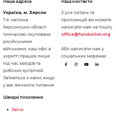
Наша адреса
Наші контакти
Україна, м. Херсон
З усіх питань та
Т.я. частина
пропозицій ви можете
Херсонської області
написати нам на пошту
тимчасово окупована
office@fundunion.org
російськими
військами, наш офіс в
Або написати нам у
укритті працює лише
соціальних мережах:
під час заходів та
робочих зустрічей.
Зв'яжіться з нами, якщо
у вас виникли питання.
Швидкі посилання
Звіти