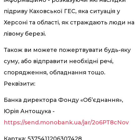
інформаційно - розказуючи які наслідки
підриву Каховської ГЕС, яка ситуація у
Херсоні та області, як страждають люди на
лівому березі.
Також ви можете пожертвувати будь-яку
суму, або відправити необхідні речі,
спорядження, обладнання тощо.
Реквізити:
Банка директора Фонду «Об’єднання»,
Юрія Антощука -
https://send.monobank.ua/jar/2o6PT8cNov
Картка: 5375411206307428