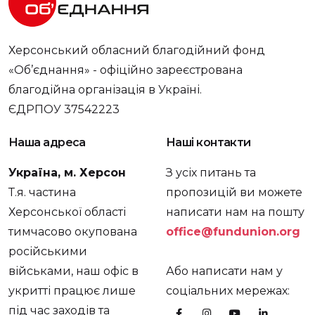
Херсонський обласний благодійний фонд
«Об’єднання» - офіційно зареєстрована
благодійна організація в Україні.
ЄДРПОУ 37542223
Наша адреса
Наші контакти
Україна, м. Херсон
З усіх питань та
Т.я. частина
пропозицій ви можете
Херсонської області
написати нам на пошту
тимчасово окупована
office@fundunion.org
російськими
військами, наш офіс в
Або написати нам у
укритті працює лише
соціальних мережах:
під час заходів та