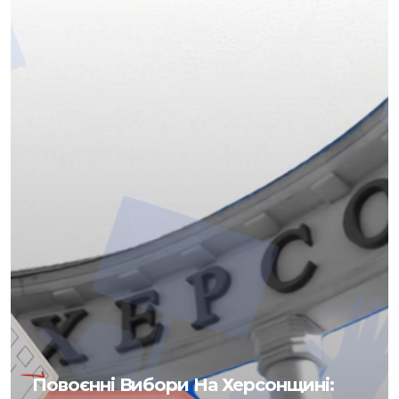
Повоєнні Вибори На Херсонщині: