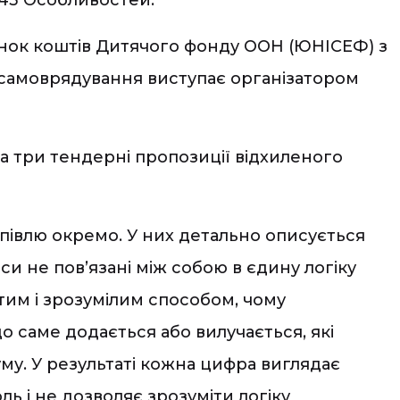
хунок коштів Дитячого фонду ООН (ЮНІСЕФ) з
о самоврядування виступає організатором
та три тендерні пропозиції відхиленого
упівлю окремо. У них детально описується
си не пов’язані між собою в єдину логіку
тим і зрозумілим способом, чому
що саме додається або вилучається, які
му. У результаті кожна цифра виглядає
ь і не дозволяє зрозуміти логіку