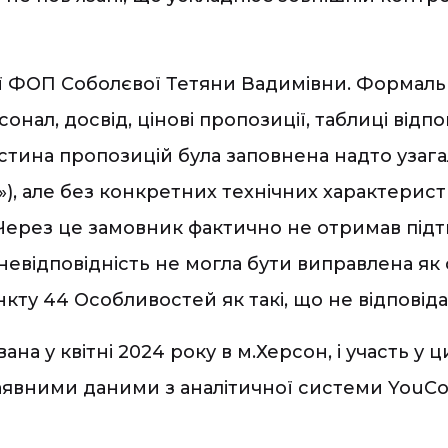
ї ФОП Соболєвої Тетяни Вадимівни. Формаль
сонал, досвід, цінові пропозиції, таблиці від
на частина пропозицій була заповнена надто уза
»), але без конкретних технічних характерист
Через це замовник фактично не отримав під
а невідповідність не могла бути виправлена я
пункту 44 Особливостей як такі, що не відпові
а у квітні 2024 року в м.Херсон, і участь у
 наявними даними з аналітичної системи YouC