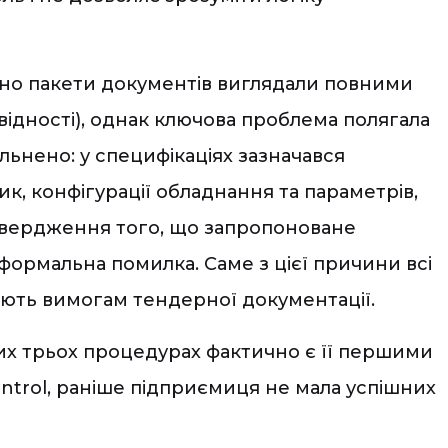
но пакети документів виглядали повними
повідності), однак ключова проблема полягала
гальнено: у специфікаціях зазначався
ик, конфігурації обладнання та параметрів,
твердження того, що запропоноване
к формальна помилка. Саме з цієї причини всі
дають вимогам тендерної документації.
 цих трьох процедурах фактично є її першими
ontrol, раніше підприємиця не мала успішних