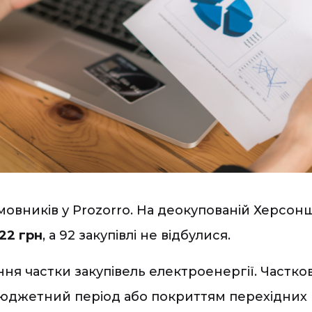
мовників у Prozorro. На деокупованій Херсон
,22 грн
, а 92 закупівлі не відбулися.
ня частки закупівель електроенергії. Частк
юджетний період або покриттям перехідних п