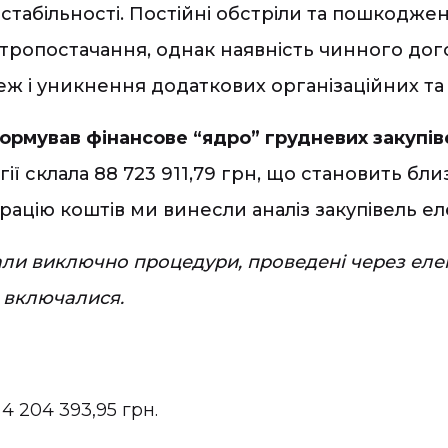
естабільності. Постійні обстріли та пошкодж
тропостачання, однак наявність чинного до
ж і уникнення додаткових організаційних та
ормував фінансове “ядро” грудневих закупів
ї склала 88 723 911,79 грн, що становить близ
трацію коштів ми винесли аналіз закупівель ел
ували виключно процедури, проведені через еле
 включалися.
4 204 393,95 грн.