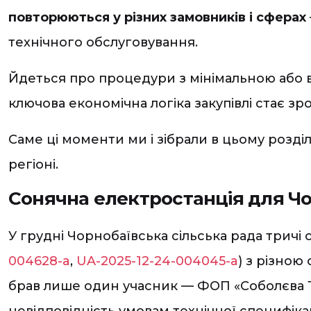
повторюються у різних замовників і сферах
технічного обслуговування.
Йдеться про процедури з мінімальною або в
ключова економічна логіка закупівлі стає зро
Саме ці моменти ми і зібрали в цьому розділ
регіоні.
Сонячна електростанція для Ч
У грудні Чорнобаївська сільська рада тричі
004628-a
,
UA-2025-12-24-004045-a
) з різною
брав лише один учасник — ФОП «Соболєва Тетя
невідповідність умовам технічної специфіка