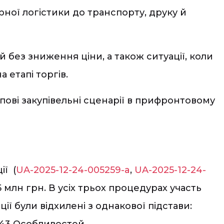
рної логістики до транспорту, друку й
без зниження ціни, а також ситуації, коли
 етапі торгів.
ипові закупівельні сценарії в прифронтовому
ії (
UA-2025-12-24-005259-a
,
UA-2025-12-24-
25 млн грн. В усіх трьох процедурах участь
ії були відхилені з однакової підстави:
у 43 Особливостей.