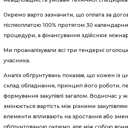
Окремо варто зазначити, що оплата за дого
післяоплатою 100% протягом 30 календарних
процедури, а фінансування здійснює міжн
Ми проаналізували всі три тендерні оголоше
учасника.
Аналіз обґрунтувань показав, що кожен із 
склад обладнання, принцип його роботи, пер
формування закупівлі загалом. Водночас у 
змінюється вартість між різними закупівлями
елементи впливають на зростання або зменше
обґрунтованою окремо, але між собою вони н