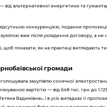
— від альтернативної енергетики та гуманіта
ідсутньою конкуренцією, подання пропозицій 
зумілою вже після укладення договору, а не на
і, щоб показати, як на практиці виглядають т
орнобаївської громади
 оголошувала закупівлю сонячної електростанц
 очікуваною вартістю — від 648 тис. грн до 1,1
на Вадимівна», і в усіх випадках її пропозиц
ції, яка не може бути усунена в межах пункт