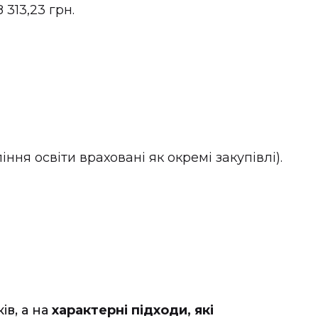
 313,23 грн.
іння освіти враховані як окремі закупівлі).
ів, а на
характерні підходи, які