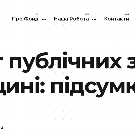
Перейти до основного вмісту
Про Фонд
Наша Робота
Контакти
 публічних 
ині: підсум
ня