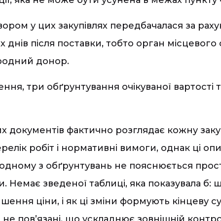
вором у цих закупівлях передбачалася за ра
 днів після поставки, тобто орган місцевог
ародний донор.
ння, три обґрунтування очікуваної вартості 
цих документів фактично розглядає кожну зак
елік робіт і нормативні вимоги, однак ці опи
жодному з обґрунтувань не пояснюється прос
. Немає зведеної таблиці, яка показувала б: 
ння ціни, і як ці зміни формують кінцеву су
е пов’язані, що ускладнює зовнішній контрол