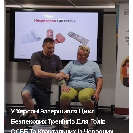
У Херсоні Завершився Цикл
Безпекових Тренінгів Для Голів
ОСББ Та Квартальних Із Червоних