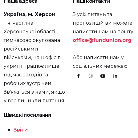
Наша адреса
Наші контакти
Україна, м. Херсон
З усіх питань та
Т.я. частина
пропозицій ви можете
Херсонської області
написати нам на пошту
тимчасово окупована
office@fundunion.org
російськими
військами, наш офіс в
Або написати нам у
укритті працює лише
соціальних мережах:
під час заходів та
робочих зустрічей.
Зв'яжіться з нами, якщо
у вас виникли питання.
Швидкі посилання
Звіти