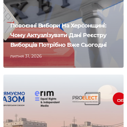
Повоєнні Вибори На Херсонщині:
Чому Актуалізувати Дані Реєстру
Виборців Потрібно Вже Сьогодні
липня 31, 2026