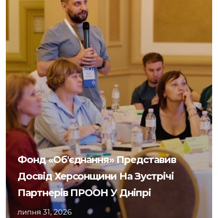
Фонд «Об'єднання» Представив
Досвід Херсонщини На Зустрічі
Партнерів ПРООН У Дніпрі
липня 31, 2026