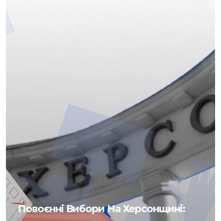
Повоєнні Вибори На Херсонщині: