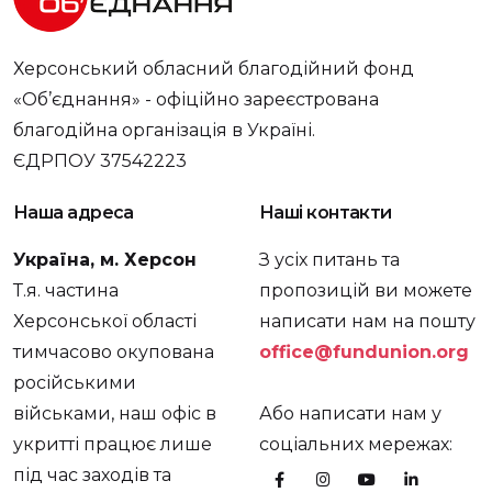
Херсонський обласний благодійний фонд
«Об’єднання» - офіційно зареєстрована
благодійна організація в Україні.
ЄДРПОУ 37542223
Наша адреса
Наші контакти
Україна, м. Херсон
З усіх питань та
Т.я. частина
пропозицій ви можете
Херсонської області
написати нам на пошту
тимчасово окупована
office@fundunion.org
російськими
військами, наш офіс в
Або написати нам у
укритті працює лише
соціальних мережах:
під час заходів та