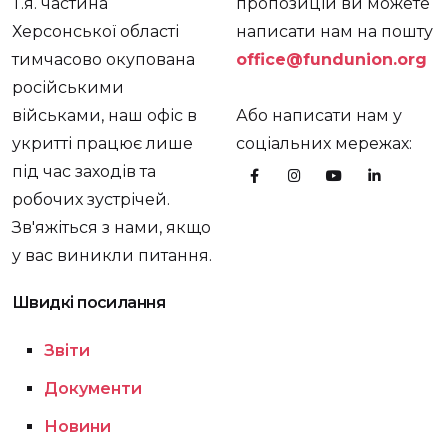
Т.я. частина
пропозицій ви можете
Херсонської області
написати нам на пошту
тимчасово окупована
office@fundunion.org
російськими
військами, наш офіс в
Або написати нам у
укритті працює лише
соціальних мережах:
під час заходів та
робочих зустрічей.
Зв'яжіться з нами, якщо
у вас виникли питання.
Швидкі посилання
Звіти
Документи
Новини