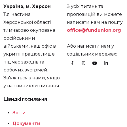
Україна, м. Херсон
З усіх питань та
Т.я. частина
пропозицій ви можете
Херсонської області
написати нам на пошту
тимчасово окупована
office@fundunion.org
російськими
військами, наш офіс в
Або написати нам у
укритті працює лише
соціальних мережах:
під час заходів та
робочих зустрічей.
Зв'яжіться з нами, якщо
у вас виникли питання.
Швидкі посилання
Звіти
Документи