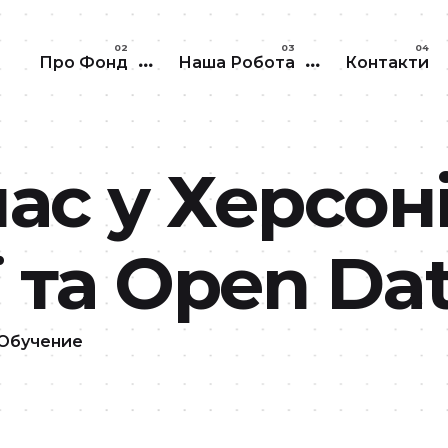
Перейти до основного вмісту
Про Фонд
Наша Робота
Контакти
ас у Херсоні
 та Open Da
 Обучение