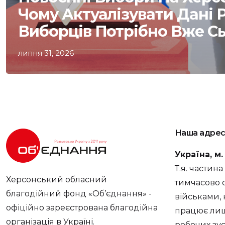
Чому Актуалізувати Дані 
Виборців Потрібно Вже С
липня 31, 2026
Наша адрес
Україна, м
Т.я. частин
Херсонський обласний
тимчасово 
благодійний фонд «Об’єднання» -
військами, 
офіційно зареєстрована благодійна
працює лише
організація в Україні.
робочих зус