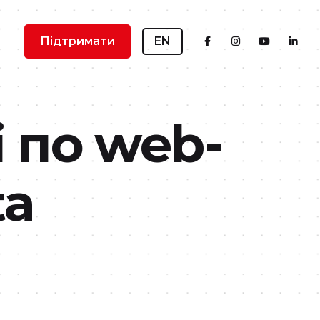
Підтримати
EN
 по web-
ta