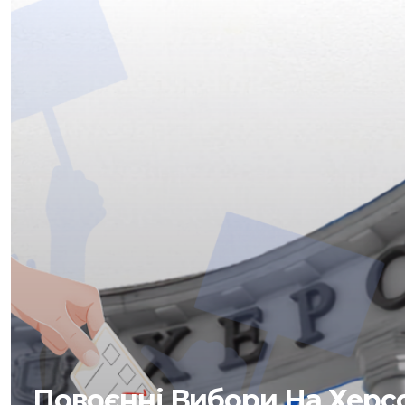
Повоєнні Вибори На Херс