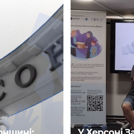
онщині:
У Херсоні 