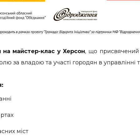
 на майстер-клас у Херсон
, що присвячений
лю за владою та участі городян в управлінні т
я:
анні
артах
сних міст