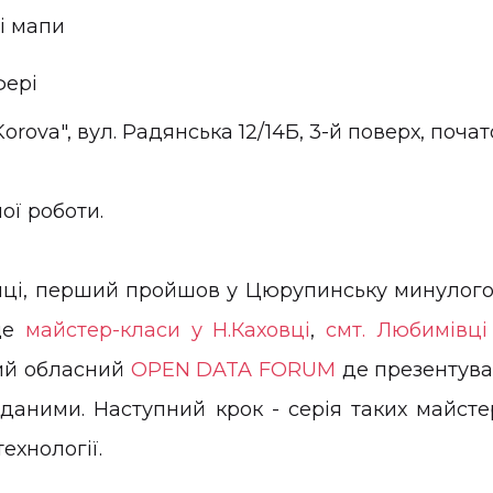
і мапи
фері
rova", вул. Радянська 12/14Б, 3-й поверх, почато
ої роботи.
атиці, перший пройшов у Цюрупинську минулого
 ще
майстер-класи у Н.Каховці
,
смт. Любимівці
ший обласний
OPEN DATA FORUM
де презентува
аними. Наступний крок - серія таких майсте
ехнології.