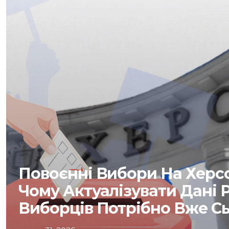
Повоєнні Вибори На Херс
Чому Актуалізувати Дані 
Виборців Потрібно Вже С