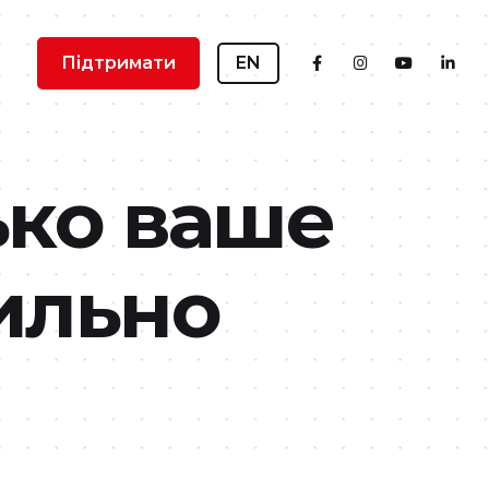
Підтримати
EN
ько ваше
ильно