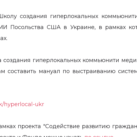
Школу создания гиперлокальных коммьюнит
И Посольства США в Украине, в рамках кот
ах.
ла создания гиперлокальных коммьюнити медиа
ам составить мануал по выстраиванию систе
tk/hyperlocal-ukr
амках проекта "Содействие развитию граждан