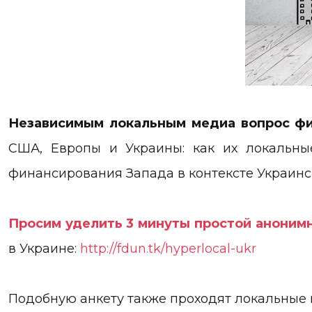
Независимым локальным медиа вопрос фи
США, Европы и Украины: как их локальны
финансирования Запада в контексте Украинс
Просим уделить 3 минуты простой аноним
в Украине:
http://fdun.tk/hyperlocal-ukr
Подобную анкету также проходят локальные 