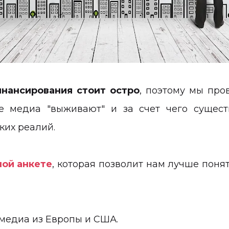
нансирования стоит остро
, поэтому мы про
е медиа "выживают" и за счет чего сущест
ких реалий.
ной анкете
, которая позволит нам лучше пон
медиа из Европы и США.