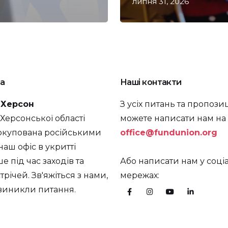
липня 31, 2026
а
Наші контакти
. Херсон
З усіх питань та пропози
а Херсонської області
можете написати нам на
окупована російськими
office@fundunion.org
наш офіс в укритті
 під час заходів та
Або написати нам у соці
трічей. Зв'яжіться з нами,
мережах:
 виникли питання.