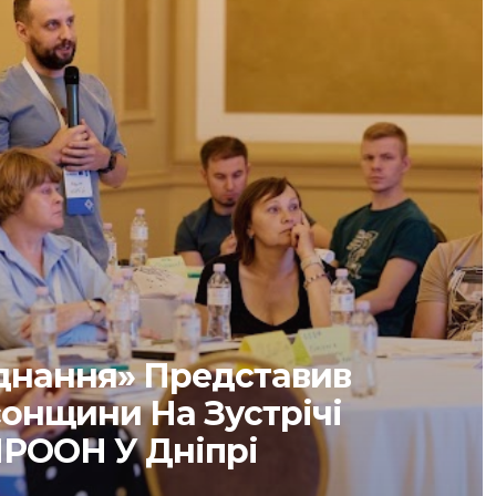
днання» Представив
сонщини На Зустрічі
ПРООН У Дніпрі