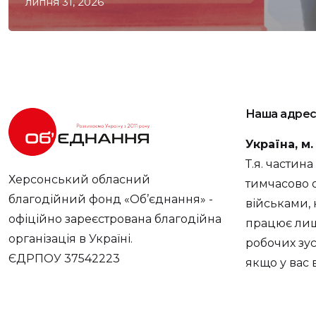
липня 31, 2026
Наша адрес
Україна, м
Т.я. частин
Херсонський обласний
тимчасово 
благодійний фонд «Об’єднання» -
військами, 
офіційно зареєстрована благодійна
працює лише
організація в Україні.
робочих зус
ЄДРПОУ 37542223
якщо у вас