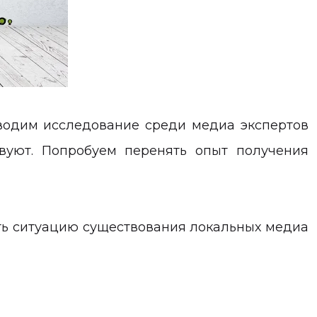
водим исследование среди медиа экспертов
вуют. Попробуем перенять опыт получения
ять ситуацию существования локальных медиа