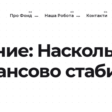
Перейти до основного вмісту
Про Фонд
Наша Робота
Контакти
ие: Наскол
ансово стаб