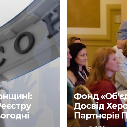
онщині:
Фонд «Об'є
Реєстру
Досвід Хер
ьогодні
Партнерів 