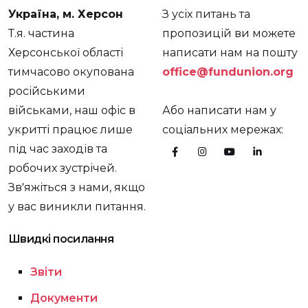
Україна, м. Херсон
З усіх питань та
Т.я. частина
пропозицій ви можете
Херсонської області
написати нам на пошту
тимчасово окупована
office@fundunion.org
російськими
військами, наш офіс в
Або написати нам у
укритті працює лише
соціальних мережах:
під час заходів та
робочих зустрічей.
Зв'яжіться з нами, якщо
у вас виникли питання.
Швидкі посилання
Звіти
Документи