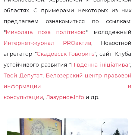
областях. С примерами некоторых из них
предлагаем ознакомиться по ссылкам:
"
Миколаїв поза політикою
", молодежный
Интернет-журнал PROактив
, Новостной
агрегатор "
Скадовськ Говорить
", сайт Клуба
устойчивого развития "
Південна ініціатива
",
Твой Депутат
,
Белозерский центр правовой
информации и
консультации
,
Лазурное.Info
и др.