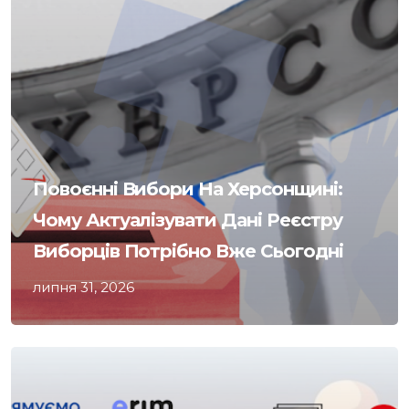
Повоєнні Вибори На Херсонщині:
Чому Актуалізувати Дані Реєстру
Виборців Потрібно Вже Сьогодні
липня 31, 2026