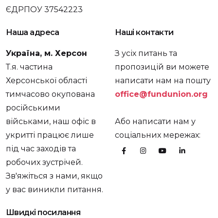
ЄДРПОУ 37542223
Наша адреса
Наші контакти
Україна, м. Херсон
З усіх питань та
Т.я. частина
пропозицій ви можете
Херсонської області
написати нам на пошту
тимчасово окупована
office@fundunion.org
російськими
військами, наш офіс в
Або написати нам у
укритті працює лише
соціальних мережах:
під час заходів та
робочих зустрічей.
Зв'яжіться з нами, якщо
у вас виникли питання.
Швидкі посилання