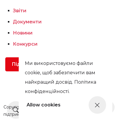
Звіти
Документи
Новини
Конкурси
Ми використовуємо файли
Підтримати
cookie, щоб забезпечити вам
найкращий досвід. Політика
конфіденційності.
Allow cookies
Copyright © Цей сайт був оновлений у 2025 році завдяки
Ще новини
підтримці Prague Civil Society Centre